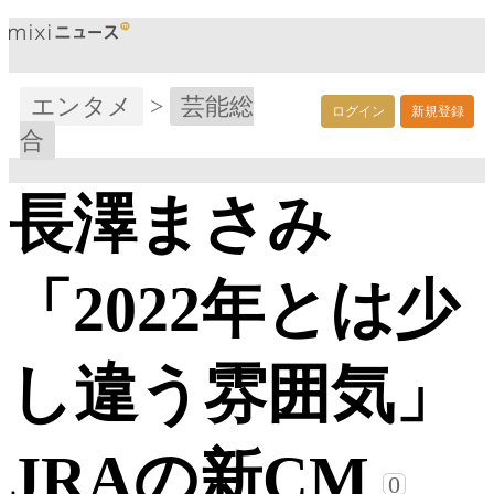
エンタメ
>
芸能総
ログイン
新規登録
合
長澤まさみ
「2022年とは少
し違う雰囲気」
JRAの新CM
0