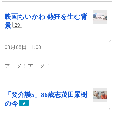
映画ちいかわ 熱狂を生む背
景
29
08月08日 11:00
アニメ！アニメ！
「要介護5」86歳志茂田景樹
の今
56