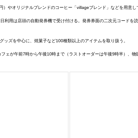
円）やオリジナルブレンドのコーヒー「villageブレンド」などを用
日利用は店頭の自動発券機で受け付ける。発券券面の二次元コードを読
ナルグッズを中心に、焼菓子など100種類以上のアイテムを取り扱う。
フェが午前7時から午後10時まで（ラストオーダーは午後9時半）、物