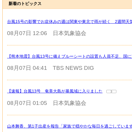
新着のトピックス
台風15号の影響でお盆休みの週は関東や東北で雨が続く 2週間天
08月07日 12:06
日本気象協会
【熊本地震】台風13号に備えブルーシートの設置も人員不足、国
08月07日 04:41
TBS NEWS DIG
【速報】台風13号 奄美大島が暴風域に入りました
3
08月07日 01:05
日本気象協会
山本舞香、第1子出産を報告「家族で穏やかな毎日を過ごしています」 夫は