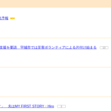
気予報
に支援を要請 宇城市では災害ボランティアによる片付け始まる
13
MY FIRST STORY・Hiro
2