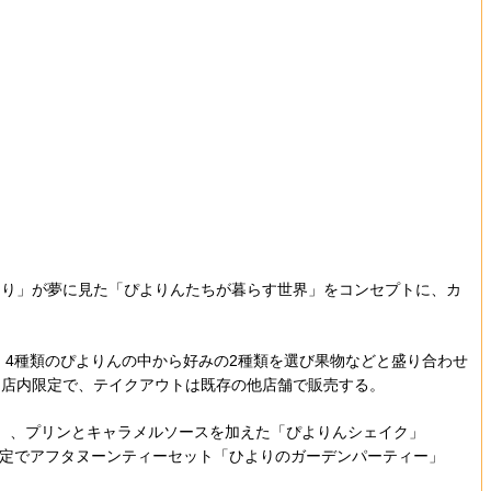
より」が夢に見た「ぴよりんたちが暮らす世界」をコンセプトに、カ
、4種類のぴよりんの中から好みの2種類を選び果物などと盛り合わせ
いずれも店内限定で、テイクアウトは既存の他店舗で販売する。
円）、プリンとキャラメルソースを加えた「ぴよりんシェイク」
約限定でアフタヌーンティーセット「ひよりのガーデンパーティー」