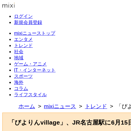
ログイン
新規会員登録
mixiニューストップ
エンタメ
トレンド
社会
地域
ゲーム・アニメ
IT・インターネット
スポーツ
海外
コラム
ライフスタイル
ホーム
mixiニュース
トレンド
「ぴよ
「ぴよりんvillage」、JR名古屋駅に6月