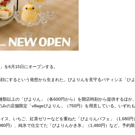
age」を6月15日にオープンする。
笑顔にするという発想から生まれた。ぴよりんを見守るパティシエ「ひ
種類以上の「ぴよりん」（各600円から）を開店時刻から提供するほか
リンのみの店舗限定「villageぴよりん」（750円）を用意している。
イス、いちご、紅茶ゼリーなどを重ねた「ぴよりんパフェ」（1,680
各980円）、純氷で仕立てた「ぴよりんかき氷」（1,480円）など。予