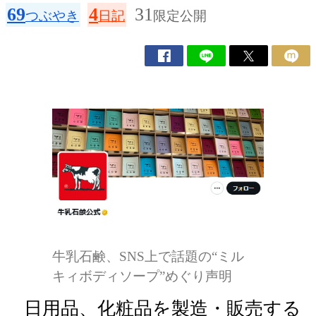
69
4
31
つぶやき
日記
限定公開
牛乳石鹸、SNS上で話題の“ミル
キィボディソープ”めぐり声明
日用品、化粧品を製造・販売する