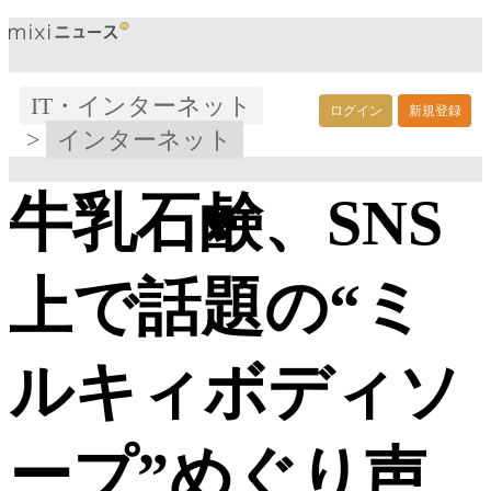
IT・インターネット
ログイン
新規登録
>
インターネット
牛乳石鹸、SNS
上で話題の“ミ
ルキィボディソ
ープ”めぐり声