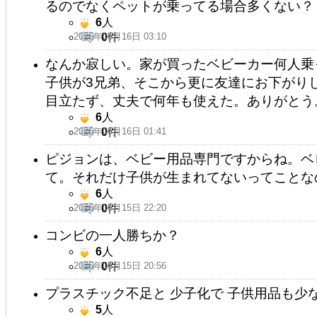
るのでなくペットが乗ってる場合多くない？
6
人
2026年05月16日 03:10
0
件
なんか寂しい。家が買ったベビーカー何人乗
子供が3兄弟、そこから更に友達にお下がり
目立たず、丈夫で何年も使えた。ありがとう
6
人
2026年05月16日 01:41
0
件
ピジョンは、ベビー用品専門ですからね。ベ
て。それだけ子供が生まれてないってことな
6
人
2026年05月15日 22:20
0
件
コンビの一人勝ちか？
6
人
2026年05月15日 20:56
0
件
プラスチック不足と 少子化で 子供用品も少
5
人