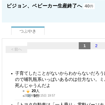
ピジョン、ベビーカー生産終了へ
40
件
つぶやき
1
2
< 前へ
子育てしたことがないからわからないだろう
ので哺乳瓶系いっぱいあるのは仕方ない。ミ
死んじゃうんだよ
20
人
2026年05月15日 19:57
5
件
『トヨタ自動車は「一人乗り」電動パーソナル