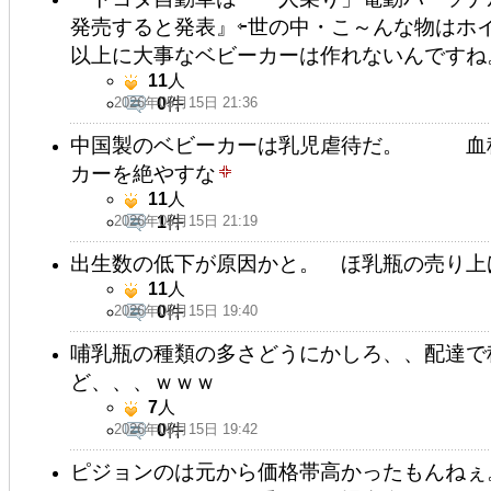
発売すると発表』⇦世の中・こ～んな物はホ
以上に大事なベビーカーは作れないんですね
11
人
2026年05月15日 21:36
0
件
中国製のベビーカーは乳児虐待だ。 血税
カーを絶やすな
11
人
2026年05月15日 21:19
1
件
出生数の低下が原因かと。 ほ乳瓶の売り上
11
人
2026年05月15日 19:40
0
件
哺乳瓶の種類の多さどうにかしろ、、配達で
ど、、、ｗｗｗ
7
人
2026年05月15日 19:42
0
件
ピジョンのは元から価格帯高かったもんねぇ