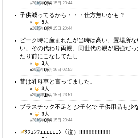
2026年05月15日 20:44
0
件
子供減ってるから・・・仕方無いかも？
5
人
2026年05月15日 20:44
0
件
ピーク時に産まれたが当時は高い、置場所な
い、その代わり両親、同世代の親が屈強だっ
たり前にこなしてたし
3
人
2026年05月16日 02:53
0
件
昔は乳母車と言ってました。
3
人
2026年05月15日 23:51
1
件
プラスチック不足と 少子化で 子供用品も少
3
人
2026年05月15日 20:44
0
件
ｸﾌｪﾝﾌｪｪｪｪｪｪﾝ（泣）!!!!!!!!!!!!!!!!!!!!