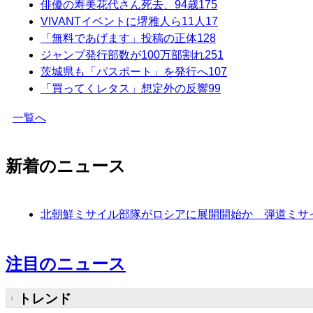
俳優の寿美花代さん死去、94歳
175
VIVANTイベントに堺雅人ら11人
17
「無料であげます」投稿の正体
128
ジャンプ発行部数が100万部割れ
251
茨城県も「パスポート」を発行へ
107
「買ってくレタス」想定外の反響
99
一覧へ
新着のニュース
北朝鮮ミサイル部隊がロシアに展開開始か 弾道ミサイ
注目のニュース
トレンド