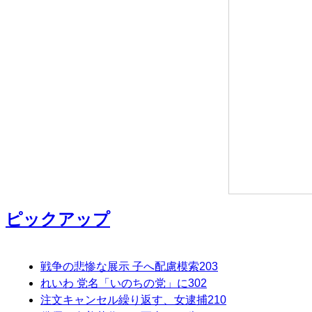
ピックアップ
戦争の悲惨な展示 子へ配慮模索
203
れいわ 党名「いのちの党」に
302
注文キャンセル繰り返す、女逮捕
210