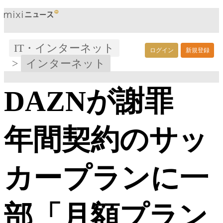
IT・インターネット
ログイン
新規登録
>
インターネット
DAZNが謝罪
年間契約のサッ
カープランに一
部「月額プラン