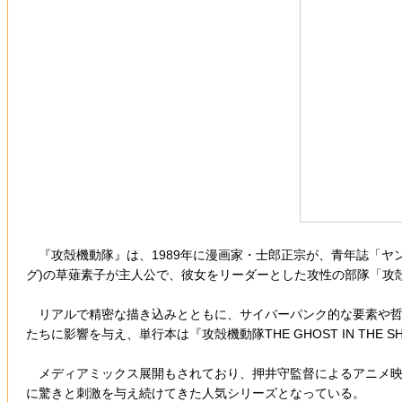
『攻殻機動隊』は、1989年に漫画家・士郎正宗が、青年誌「ヤ
グ)の草薙素子が主人公で、彼女をリーダーとした攻性の部隊「攻
リアルで精密な描き込みとともに、サイバーパンク的な要素や哲
たちに影響を与え、単行本は『攻殻機動隊THE GHOST IN THE SH
メディアミックス展開もされており、押井守監督によるアニメ映画『G
に驚きと刺激を与え続けてきた人気シリーズとなっている。