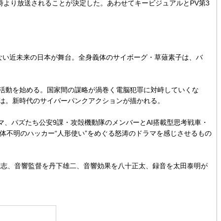
後11時より放送されることが決定した。あわせてキービジュアルとPV第3
ない近未来の日本が舞台。全身義体のサイボーグ・草薙素子は、バ
活動を始める。国家間の謀略が渦巻く電脳犯罪に対峙していくな
とは。新時代のサイバーパンクアクションが描かれる。
、パズたち公安9課・攻殻機動隊のメンバーとAI搭載型思考戦車・
体不明のハッカー“人形使い”をめぐる怒涛のドラマを感じさせるもの
志、音響監督を丹下雄二、音響効果を八十正太、録音を太田泰明が