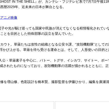
OST IN THE SHELL』が、カンテレ・フジテレビ系で7月7日午
西暦2029年、近未来の日本が舞台となる。
作アニメ映像
電子や光が駆け巡っても国家や民族が消えてなくなる程情報化されてい
ぐことを目的とした特殊部隊の設立を望んでいた。
ウト。草薙たちは攻性の組織となる公安９課、“攻殻機動隊”としての
が浮かび上がる。草薙を待ち受ける運命とは。そして、人形使いの目的
公・草薙素子を中心に、バトー、トグサ、イシカワ、サイトー、ボーマ
構成されたものになっており、攻殻機動隊の活躍が描かれるとともに、正
修を増山修、色彩設計を橋本賢、撮影監督を伊藤ひかり、編集を廣瀬清