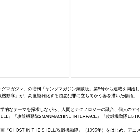
ングマガジン」の増刊「ヤングマガジン海賊版」第5号から連載を開始し
殻機動隊」が、高度複雑化する凶悪犯罪に立ち向かう姿を描いた物語。
学的なテーマを探求しながら、人間とテクノロジーの融合、個人のアイ
ELL』『攻殻機動隊2MANMACHINE INTERFACE』『攻殻機動隊1.5
HOST IN THE SHELL/攻殻機動隊』（1995年）をはじめ