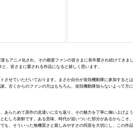
何度もアニメ化され、その都度ファンの皆さまに長年愛され続けてきま
0年と、皆さまに愛される作品になると嬉しく思います。
させていただいております。まさか自分が攻殻機動隊に参加するとは夢
感謝。古くからのファンの方はもちろん、攻殻機動隊知らないよって方
、あらためて原作の息遣いに立ち返り、その魅力を丁寧に掬い上げよう
るとむしろ新鮮です。ある意味、時代が追いついた部分があるからこそ
術でも、そういった無機質さと親しみやすさの同居を大切にし、この作