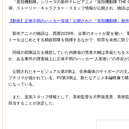
『攻殻機動隊』シリーズの新作テレビアニメ『攻殻機動隊 THE GH
弾、ストーリー・キャラクター・スタッフ情報が公開され、物語は
【動画】正体不明のハッカー登場！公開された『攻殻機動隊』新
新作アニメの物語は、西暦2029年、企業のネットが星を被い、
トーをはじめとする精鋭部隊を指揮するなかで、犯罪を未然に防
同様の部隊設立を構想していた内務省の荒巻大輔は草薙たちをスカ
か、ある事件の捜査線上に正体不明のハッカー“人形使い”の存在
公開されたキービジュアル第3弾は、全身義体のサイボーグの主人
フチコマが描かれている。PV第3弾は、新たなアニメ本編映像で
になっている。
また、追加スタッフ情報として、美術監督を片野坂恵美、美術監
担当することが決定した。