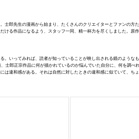
。士郎先生の漫画から始まり、たくさんのクリエイターとファンの方た
ただける作品になるよう、スタッフ一同、精一杯力を尽くしました。原
る。いってみれば、読者が知っていることが映し出される鏡のようなも
頃、士郎正宗作品に何が描かれているのか悩んでいた自分に、何を調べ
姿には違和感がある。それは自然に対したときの違和感に似ていて、ち