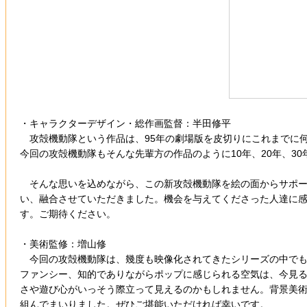
・キャラクターデザイン・総作画監督：半田修平
攻殻機動隊という作品は、95年の劇場版を皮切りにこれまでに
今回の攻殻機動隊もそんな先輩方の作品のように10年、20年、3
そんな思いを込めながら、この新攻殻機動隊を絵の面からサポート
い、融合させていただきました。機会を与えてくださった人達に
す。ご期待ください。
・美術監修：増山修
今回の攻殻機動隊は、幾度も映像化されてきたシリーズの中でも
ファンシー、知的でありながらポップに感じられる空気は、今見
さや遊び心がいっそう際立って見えるのかもしれません。背景美
組んでまいりました。ぜひご堪能いただければ幸いです。